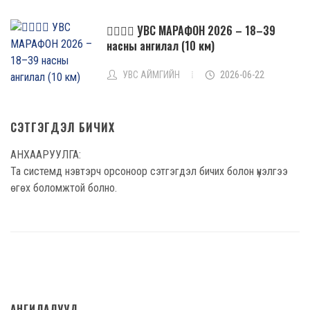
🏃‍♂️🏃‍♀️ УВС МАРАФОН 2026 – 18–39
насны ангилал (10 км)
УВС АЙМГИЙН
2026-06-22
СЭТГЭГДЭЛ БИЧИХ
АНХААРУУЛГА:
Та системд нэвтэрч орсоноор сэтгэгдэл бичих болон үнэлгээ
өгөх боломжтой болно.
АНГИЛАЛУУД