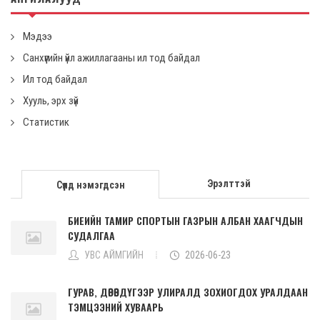
Мэдээ
Санхүүгийн үйл ажиллагааны ил тод байдал
Ил тод байдал
Хууль, эрх зүй
Статистик
Эрэлттэй
Сүүлд нэмэгдсэн
БИЕИЙН ТАМИР СПОРТЫН ГАЗРЫН АЛБАН ХААГЧДЫН
СУДАЛГАА
УВС АЙМГИЙН
2026-06-23
ГУРАВ, ДӨРӨВДҮГЭЭР УЛИРАЛД ЗОХИОГДОХ УРАЛДААН
ТЭМЦЭЭНИЙ ХУВААРЬ