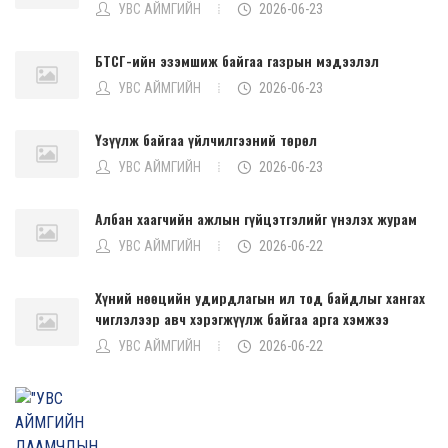
УВС АЙМГИЙН
2026-06-23
БТСГ-ийн эзэмшиж байгаа газрын мэдээлэл
УВС АЙМГИЙН
2026-06-23
Үзүүлж байгаа үйлчилгээний төрөл
УВС АЙМГИЙН
2026-06-23
Албан хаагчийн ажлын гүйцэтгэлийг үнэлэх журам
УВС АЙМГИЙН
2026-06-22
Хүний нөөцийн удирдлагын ил тод байдлыг хангах
чиглэлээр авч хэрэгжүүлж байгаа арга хэмжээ
УВС АЙМГИЙН
2026-06-22