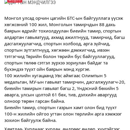
МЭДЭЭ
Монгол улсад орчин цагийн БТС-ын байгууллага үүсэж
хөгжсөний 100 жил, Монголын тамирчдын 88 дахь
баярын өдрийг тохиолдуулан биеийн тамир, спортын
алдартан
гавьяатууд, ахмад ажилтнууд, тамирчид, багш
дасгалжуулагчид, спортын холбоод, арга зүйчид,
спортын зүтгэлтнүүд, хөгжөөн дэмжигчид, ивээн
тэтгэгчид Төрийн болон төрийн бус байгууллагууд,
спортын төлөө сэтгэл зүрхээ зориулан байдаг та
бүхэндээ түүхт ойн баярын мэнд хүргэе.
100 жилийн хугацаанд Увс аймгаас Олимпын 5
медальтан, МУ-ын гавьяат тамирчин, дасгалжуулагч-20,
биеийн тамирын гавьяат багш 2, Үндэсний бөхийн 5
аварга, улсын цолтой 61 бөх, тив, дэлхийн аваргууд
олноор төрөн гарсан байна.
Биеийн тамир, спортын газрын хамт олон бид түүхт
100-н жилийн ойгоо угтан олон төрлийн арга хэмжээг
зохион байгуулж байна.
Хамтдаа- Хурднаас хурдан, өндрөөс өндөр, хүчтэйгээс