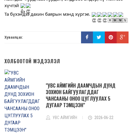
хүчтэй
Та бүхэндээ дахин баярын мэнд хүргэе.
Хуваалцах:
ХОЛБООТОЙ МЭДЭЭЛЭЛ
"УВС АЙМГИЙН ДААМЧДЫН ДУНД
ЗОХИОН БАЙГУУЛАГДДАГ
ЧАНСААНЫ ОНОО ЦУГЛУУЛАХ 5
ДУГААР ТЭМЦЭЭН"
УВС АЙМГИЙН
2026-06-22