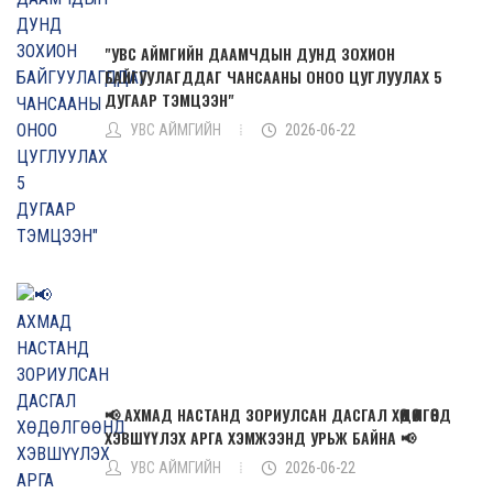
"УВС АЙМГИЙН ДААМЧДЫН ДУНД ЗОХИОН
БАЙГУУЛАГДДАГ ЧАНСААНЫ ОНОО ЦУГЛУУЛАХ 5
ДУГААР ТЭМЦЭЭН"
УВС АЙМГИЙН
2026-06-22
📢 АХМАД НАСТАНД ЗОРИУЛСАН ДАСГАЛ ХӨДӨЛГӨӨНД
ХЭВШҮҮЛЭХ АРГА ХЭМЖЭЭНД УРЬЖ БАЙНА 📢
УВС АЙМГИЙН
2026-06-22