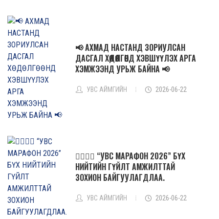
📢 АХМАД НАСТАНД ЗОРИУЛСАН
ДАСГАЛ ХӨДӨЛГӨӨНД ХЭВШҮҮЛЭХ АРГА
ХЭМЖЭЭНД УРЬЖ БАЙНА 📢
УВС АЙМГИЙН
2026-06-22
🏃‍♂️🏃‍♀️ “УВС МАРАФОН 2026” БҮХ
НИЙТИЙН ГҮЙЛТ АМЖИЛТТАЙ
ЗОХИОН БАЙГУУЛАГДЛАА.
УВС АЙМГИЙН
2026-06-22